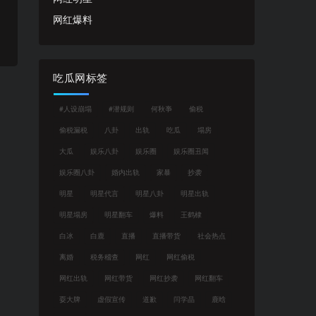
网红爆料
吃瓜网标签
#人设崩塌
#潜规则
何秋亊
偷税
偷税漏税
八卦
出轨
吃瓜
塌房
大瓜
娱乐八卦
娱乐圈
娱乐圈丑闻
娱乐圈八卦
婚内出轨
家暴
抄袭
明星
明星代言
明星八卦
明星出轨
明星塌房
明星翻车
爆料
王鹤棣
白冰
白鹿
直播
直播带货
社会热点
离婚
税务稽查
网红
网红偷税
网红出轨
网红带货
网红抄袭
网红翻车
耍大牌
虚假宣传
道歉
闫学晶
鹿晗