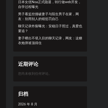
日本女优Noa正式隐退，转行做web开发，
自学过程曝光
男子看监控撞破妻子与陌生男子在家，网
友：别用别人的错惩罚自己
聊天记录炸裂曝光：安稳日子照过，真爱也
要追？
妻子晒出不堪入目的聊天记录，网友：这糖
衣炮弹谁顶得住
近期评论
您尚未收到任何评论。
归档
2026 年 8 月