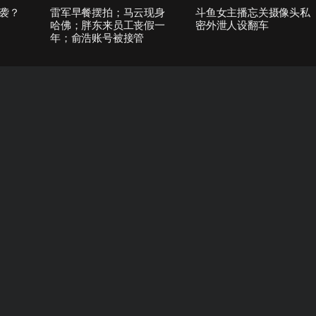
袭？
雷军早餐摆拍；马云现身
斗鱼女主播忘关摄像头私
哈佛；胖东来员工丧假一
密外泄人设翻车
年；俞浩账号被接管