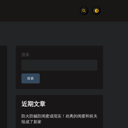
搜索
搜索
近期文章
防火防贼防闺蜜成现实！劝离的闺蜜和前夫
组成了新家