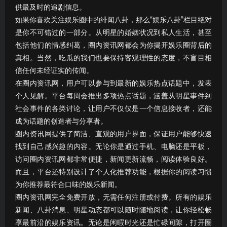
供最及时的追剧信息。
如果你喜欢关注娱乐圈中的绯闻八卦，那么“娱乐八卦”栏目绝对
是你不可错过的一部分。从明星的婚姻状况到私人生活，甚至
包括他们的情感纠葛，圈内资讯网都会为你揭开娱乐圈背后的
真相。当然，吃瓜的我们也要保持客观理性的态度，不盲目相
信任何未经证实的传闻。
在圈内资讯网，用户可以参与到最新的娱乐热点话题中，发表
个人见解。平台每周会推出多项热点话题，涵盖从明星事件到
社会事件的各类讨论，让用户不仅仅是一个信息接收者，还能
成为话题的创造者与分享者。
圈内资讯网提供了简洁、直观的用户界面，保证用户能够快速
找到自己感兴趣的内容。无论你是通过手机、电脑还是平板，
访问圈内资讯网都非常便捷，新闻更新流畅，阅读体验良好。
而且，平台还特别设计了个人化推荐功能，根据你的阅读习惯
为你推荐最符合口味的娱乐新闻。
圈内资讯网完全免费开放，无需任何注册或付费。所有的娱乐
新闻、八卦消息、明星动态都可以随时随地阅读，让你轻松畅
享最前沿的娱乐资讯。无论是闲暇时光还是忙碌间隙，打开圈