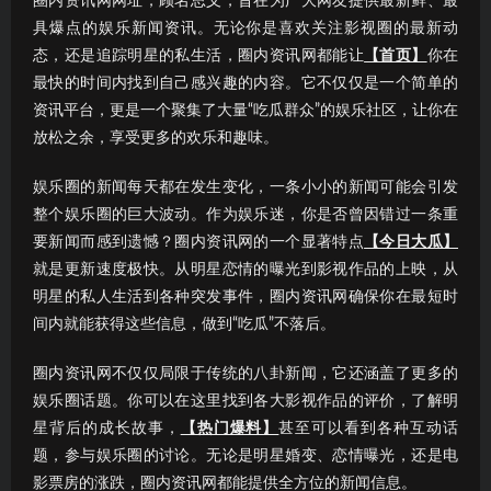
圈内资讯网网址，顾名思义，旨在为广大网友提供最新鲜、最
具爆点的娱乐新闻资讯。无论你是喜欢关注影视圈的最新动
态，还是追踪明星的私生活，圈内资讯网都能让
【首页】
你在
最快的时间内找到自己感兴趣的内容。它不仅仅是一个简单的
资讯平台，更是一个聚集了大量“吃瓜群众”的娱乐社区，让你在
放松之余，享受更多的欢乐和趣味。
娱乐圈的新闻每天都在发生变化，一条小小的新闻可能会引发
整个娱乐圈的巨大波动。作为娱乐迷，你是否曾因错过一条重
要新闻而感到遗憾？圈内资讯网的一个显著特点
【今日大瓜】
就是更新速度极快。从明星恋情的曝光到影视作品的上映，从
明星的私人生活到各种突发事件，圈内资讯网确保你在最短时
间内就能获得这些信息，做到“吃瓜”不落后。
圈内资讯网不仅仅局限于传统的八卦新闻，它还涵盖了更多的
娱乐圈话题。你可以在这里找到各大影视作品的评价，了解明
星背后的成长故事，
【热门爆料】
甚至可以看到各种互动话
题，参与娱乐圈的讨论。无论是明星婚变、恋情曝光，还是电
影票房的涨跌，圈内资讯网都能提供全方位的新闻信息。