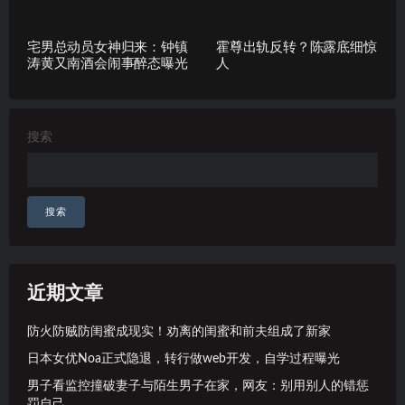
宅男总动员女神归来：钟镇
霍尊出轨反转？陈露底细惊
涛黄又南酒会闹事醉态曝光
人
搜索
搜索
近期文章
防火防贼防闺蜜成现实！劝离的闺蜜和前夫组成了新家
日本女优Noa正式隐退，转行做web开发，自学过程曝光
男子看监控撞破妻子与陌生男子在家，网友：别用别人的错惩
罚自己