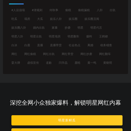
#人设崩塌
#潜规则
何秋亊
偷税
偷税漏税
八卦
出轨
吃瓜
塌房
大瓜
娱乐八卦
娱乐圈
娱乐圈丑闻
娱乐圈八卦
婚内出轨
家暴
抄袭
明星
明星代言
明星八卦
明星出轨
明星塌房
明星翻车
爆料
王鹤棣
白冰
白鹿
直播
直播带货
社会热点
离婚
税务稽查
网红
网红偷税
网红出轨
网红带货
网红抄袭
网红翻车
耍大牌
虚假宣传
道歉
闫学晶
鹿晗
黄一鸣
黄晓明
深挖全网小众独家爆料，解锁明星网红内幕
明星新鲜瓜