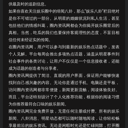
供最及时的追剧信息。
如果你喜欢关注娱乐圈中的绯闻八卦，那么“娱乐八卦”栏目绝对
是你不可错过的一部分。从明星的婚姻状况到私人生活，甚至
包括他们的情感纠葛，圈内资讯网都会为你揭开娱乐圈背后的
真相。当然，吃瓜的我们也要保持客观理性的态度，不盲目相
信任何未经证实的传闻。
在圈内资讯网，用户可以参与到最新的娱乐热点话题中，发表
个人见解。平台每周会推出多项热点话题，涵盖从明星事件到
社会事件的各类讨论，让用户不仅仅是一个信息接收者，还能
成为话题的创造者与分享者。
圈内资讯网提供了简洁、直观的用户界面，保证用户能够快速
找到自己感兴趣的内容。无论你是通过手机、电脑还是平板，
访问圈内资讯网都非常便捷，新闻更新流畅，阅读体验良好。
而且，平台还特别设计了个人化推荐功能，根据你的阅读习惯
为你推荐最符合口味的娱乐新闻。
圈内资讯网完全免费开放，无需任何注册或付费。所有的娱乐
新闻、八卦消息、明星动态都可以随时随地阅读，让你轻松畅
享最前沿的娱乐资讯。无论是闲暇时光还是忙碌间隙，打开圈