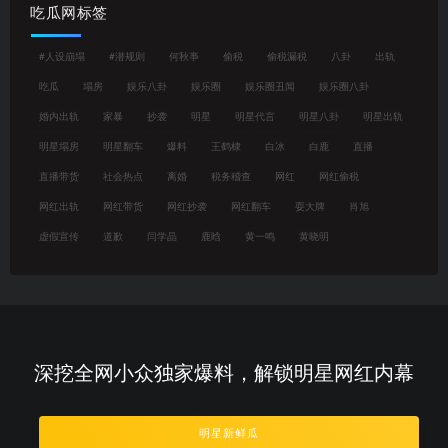
吃瓜网标签
#人设崩塌
#潜规则
何秋亊
偷税
偷税漏税
八卦
出轨
吃瓜
塌房
娱乐八卦
娱乐圈
娱乐圈丑闻
娱乐圈八卦
婚内出轨
家暴
抄袭
明星
明星代言
明星八卦
明星出轨
明星塌房
明星翻车
爆料
王鹤棣
白冰
白鹿
直播
直播带货
社会热点
离婚
税务稽查
网红
网红偷税
网红出轨
网红带货
网红抄袭
网红翻车
耍大牌
肖旭
虚假宣传
道歉
闫学晶
鹿晗
黄一鸣
黄晓明
深挖全网小众独家爆料，解锁明星网红内幕
明星新鲜瓜