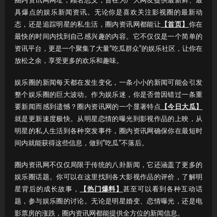
圈内资讯网网址，顾名思义，旨在为广大网友提供最新鲜、最
具爆点的娱乐新闻资讯。无论你是喜欢关注影视圈的最新动
态，还是追踪明星的私生活，圈内资讯网都能让
【首页】
你在
最快的时间内找到自己感兴趣的内容。它不仅仅是一个简单的
资讯平台，更是一个聚集了大量“吃瓜群众”的娱乐社区，让你在
放松之余，享受更多的欢乐和趣味。
娱乐圈的新闻每天都在发生变化，一条小小的新闻可能会引发
整个娱乐圈的巨大波动。作为娱乐迷，你是否曾因错过一条重
要新闻而感到遗憾？圈内资讯网的一个显著特点
【今日大瓜】
就是更新速度极快。从明星恋情的曝光到影视作品的上映，从
明星的私人生活到各种突发事件，圈内资讯网确保你在最短时
间内就能获得这些信息，做到“吃瓜”不落后。
圈内资讯网不仅仅局限于传统的八卦新闻，它还涵盖了更多的
娱乐圈话题。你可以在这里找到各大影视作品的评价，了解明
星背后的成长故事，
【热门爆料】
甚至可以看到各种互动话
题，参与娱乐圈的讨论。无论是明星婚变、恋情曝光，还是电
影票房的涨跌，圈内资讯网都能提供全方位的新闻信息。