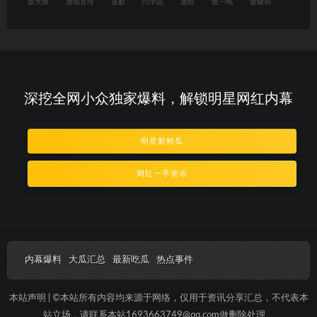
耍大牌
虚假宣传
道歉
闫学晶
鹿晗
黄一鸣
黄晓明
深挖全网小众独家爆料，解锁明星网红内幕
明星新鲜瓜
网红一手资讯
内幕爆料
大瓜汇总
最新吃瓜
热点事件
本站声明 | ©本站所有内容均来源于网络，仅用于资讯分享汇总，不代表本
站立场，请联系本站1693663749@qq.com做删除处理。