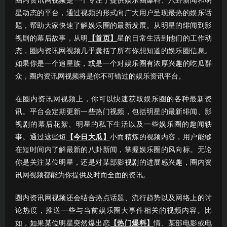
圈内资讯网视频是一个专注于提供娱乐圈爆料、八卦新闻和明
星动态的平台，通过视频的形式向广大用户呈现最热的娱乐话
题，帮助大家快速了解娱乐圈的最新发展。从明星的绯闻到影
视剧的幕后故事，从明
【首页】
星的日常生活到他们的工作动
态，圈内资讯网视频几乎囊括了所有你想知道的娱乐圈信息。
如果你是一个追星族，或是一个对娱乐圈有浓厚兴趣的吃瓜群
众，圈内资讯网视频将是你不可错过的娱乐资讯平台。
在圈内资讯网视频上，你可以快速获取娱乐圈的各种最新资
讯。平台会定期更新一些热门视频，包括明星的最新绯闻、影
视剧的幕后花絮、明星的私下生活以及一些娱乐圈的趣闻轶
事。通过这些短
【今日大瓜】
小而精炼的视频内容，用户能够
在短时间内了解最新的八卦新闻，掌握娱乐圈的风向标。无论
你是关注某位明星，还是对某部影视剧的进展感兴趣，圈内资
讯网视频都能为你提供及时而全面的资讯。
圈内资讯网视频还会结合热点话题、流行趋势以及网络上的讨
论热度，推送一些与当前娱乐圈大事件相关的视频内容。比
如，如果某位明星突然爆出恋
【热门爆料】
情、某部电影或电