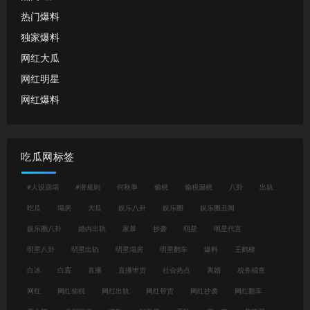
热门爆料
独家爆料
网红大瓜
网红明星
网红爆料
吃瓜网标签
#人设崩塌
#潜规则
何秋亊
偷税
偷税漏税
八卦
出轨
吃瓜
塌房
大瓜
娱乐八卦
娱乐圈
娱乐圈丑闻
娱乐圈八卦
婚内出轨
家暴
抄袭
明星
明星代言
明星八卦
明星出轨
明星塌房
明星翻车
爆料
王鹤棣
白冰
白鹿
直播
直播带货
社会热点
离婚
税务稽查
网红
网红偷税
网红出轨
网红带货
网红抄袭
网红翻车