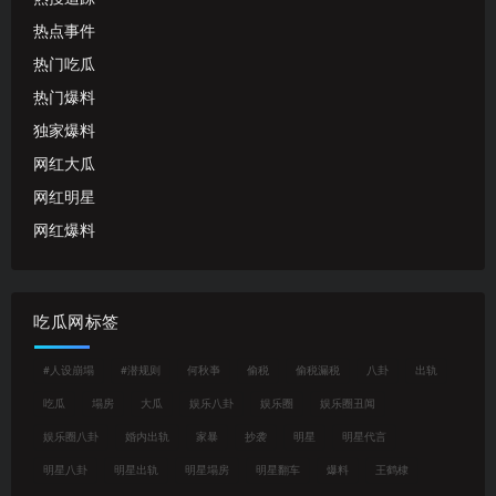
热点事件
热门吃瓜
热门爆料
独家爆料
网红大瓜
网红明星
网红爆料
吃瓜网标签
#人设崩塌
#潜规则
何秋亊
偷税
偷税漏税
八卦
出轨
吃瓜
塌房
大瓜
娱乐八卦
娱乐圈
娱乐圈丑闻
娱乐圈八卦
婚内出轨
家暴
抄袭
明星
明星代言
明星八卦
明星出轨
明星塌房
明星翻车
爆料
王鹤棣