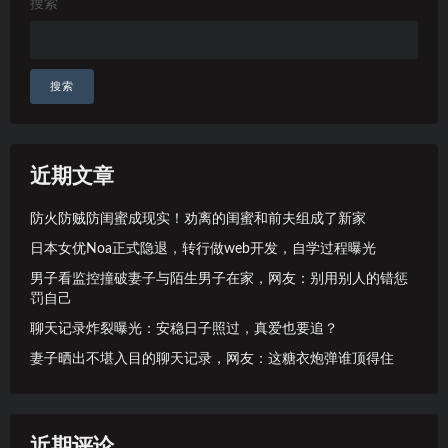
搜索
搜索
近期文章
防火防贼防闺蜜成现实！劝离的闺蜜和前夫组成了新家
日本女优Noa正式隐退，转行做web开发，自学过程曝光
男子看监控撞破妻子与陌生男子在家，网友：别用别人的错惩
罚自己
聊天记录炸裂曝光：安稳日子照过，真爱也要追？
妻子晒出不堪入目的聊天记录，网友：这糖衣炮弹谁顶得住
近期评论