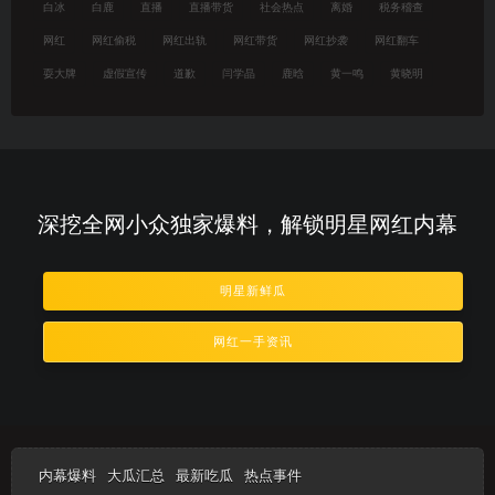
白冰
白鹿
直播
直播带货
社会热点
离婚
税务稽查
网红
网红偷税
网红出轨
网红带货
网红抄袭
网红翻车
耍大牌
虚假宣传
道歉
闫学晶
鹿晗
黄一鸣
黄晓明
深挖全网小众独家爆料，解锁明星网红内幕
明星新鲜瓜
网红一手资讯
内幕爆料
大瓜汇总
最新吃瓜
热点事件