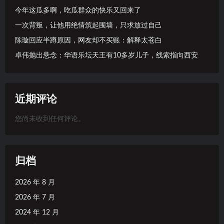
今年这瓜多啊，吃瓜群众的快乐又回来了
一次背叛，让他用绝情筑起围墙，只求放过自己
陈璇回应半蹲原因，网友却不买账：解释太苍白
卓伟抛出悬念：华语乐坛天王有10多岁儿子，线索指向西安
近期评论
您尚未收到任何评论。
归档
2026 年 8 月
2026 年 7 月
2024 年 12 月