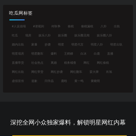
吃瓜网标签
#人设崩塌
#潜规则
何秋亊
偷税
偷税漏税
八卦
出轨
吃瓜
塌房
娱乐八卦
娱乐圈
娱乐圈丑闻
娱乐圈八卦
婚内出轨
家暴
抄袭
明星
明星代言
明星八卦
明星出轨
明星塌房
明星翻车
爆料
王鹤棣
白冰
白鹿
直播
直播带货
社会热点
离婚
税务稽查
网红
网红偷税
网红出轨
网红带货
网红抄袭
网红翻车
耍大牌
肖旭
虚假宣传
道歉
闫学晶
鹿晗
黄一鸣
黄晓明
深挖全网小众独家爆料，解锁明星网红内幕