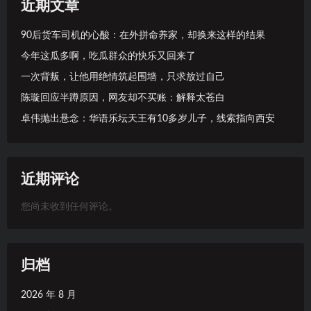
近期文章
90后货车司机的心酸：在外拼命养家，却换来这样的结果
今年这瓜多啊，吃瓜群众的快乐又回来了
一次背叛，让他用绝情筑起围墙，只求放过自己
陈璇回应半蹲原因，网友却不买账：解释太苍白
卓伟抛出悬念：华语乐坛天王有10多岁儿子，线索指向西安
近期评论
您尚未收到任何评论。
归档
2026 年 8 月