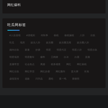
网红爆料
吃瓜网标签
#人设崩塌
#潜规则
何秋亊
偷税
偷税漏税
八卦
出轨
吃瓜
塌房
娱乐八卦
娱乐圈
娱乐圈丑闻
娱乐圈八卦
婚内出轨
家暴
抄袭
明星
明星代言
明星八卦
明星出轨
明星塌房
明星翻车
爆料
王鹤棣
白冰
白鹿
直播
直播带货
社会热点
离婚
税务稽查
网红
网红偷税
网红出轨
网红带货
网红抄袭
网红翻车
耍大牌
肖旭
虚假宣传
道歉
闫学晶
鹿晗
黄一鸣
黄晓明