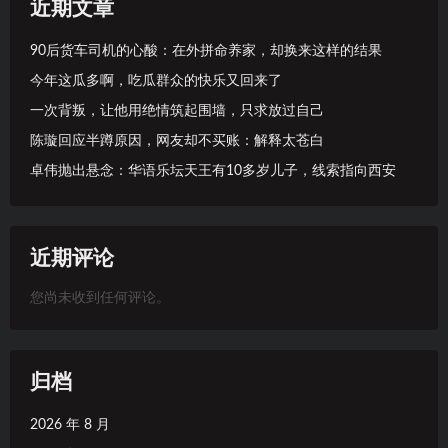
近期文章
90后货车司机的心酸：在外拼命养家，却换来这样的结果
今年这瓜多啊，吃瓜群众的快乐又回来了
一次背叛，让他用绝情筑起围墙，只求放过自己
陈璇回应半蹲原因，网友却不买账：解释太苍白
卓伟抛出悬念：华语乐坛天王有10多岁儿子，线索指向西安
近期评论
您尚未收到任何评论。
归档
2026 年 8 月