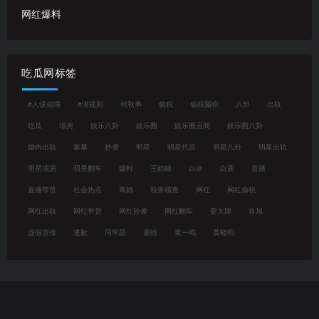
网红爆料
吃瓜网标签
#人设崩塌
#潜规则
何秋亊
偷税
偷税漏税
八卦
出轨
吃瓜
塌房
娱乐八卦
娱乐圈
娱乐圈丑闻
娱乐圈八卦
婚内出轨
家暴
抄袭
明星
明星代言
明星八卦
明星出轨
明星塌房
明星翻车
爆料
王鹤棣
白冰
白鹿
直播
直播带货
社会热点
离婚
税务稽查
网红
网红偷税
网红出轨
网红带货
网红抄袭
网红翻车
耍大牌
肖旭
虚假宣传
道歉
闫学晶
鹿晗
黄一鸣
黄晓明