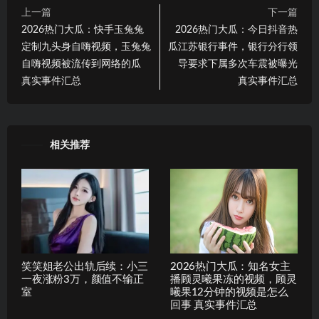
上一篇
下一篇
2026热门大瓜：快手玉兔兔
2026热门大瓜：今日抖音热
定制九头身自嗨视频，玉兔兔
瓜江苏银行事件，银行分行领
自嗨视频被流传到网络的瓜
导要求下属多次车震被曝光
真实事件汇总
真实事件汇总
相关推荐
笑笑姐老公出轨后续：小三
2026热门大瓜：知名女主
一夜涨粉3万，颜值不输正
播顾灵曦果冻的视频，顾灵
室
曦果12分钟的视频是怎么
回事 真实事件汇总