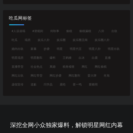
吃瓜网标签
#人设崩塌
#潜规则
何秋亊
偷税
偷税漏税
八卦
出轨
吃瓜
塌房
娱乐八卦
娱乐圈
娱乐圈丑闻
娱乐圈八卦
婚内出轨
家暴
抄袭
明星
明星代言
明星八卦
明星出轨
明星塌房
明星翻车
爆料
王鹤棣
白冰
白鹿
直播
直播带货
社会热点
离婚
税务稽查
网红
网红偷税
网红出轨
网红带货
网红抄袭
网红翻车
耍大牌
肖旭
虚假宣传
道歉
闫学晶
鹿晗
黄一鸣
黄晓明
深挖全网小众独家爆料，解锁明星网红内幕