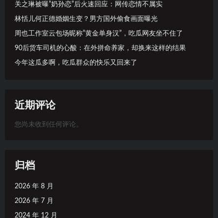
关之琳被曝”奶孙恋”后火速回应：网传恋情不属实
林恬儿何正德婚姻生变？男方国外偷食画面曝光
周也工作室云包场昵称”黄金单身汉”，吃瓜网友坐不住了
90后货车司机的心酸：在外拼命养家，却换来这样的结果
今年这瓜多啊，吃瓜群众的快乐又回来了
近期评论
您尚未收到任何评论。
归档
2026 年 8 月
2026 年 7 月
2024 年 12 月