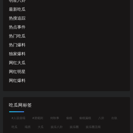
明星八卦
最新吃瓜
热搜追踪
热点事件
热门吃瓜
热门爆料
独家爆料
网红大瓜
网红明星
网红爆料
吃瓜网标签
#人设崩塌
#潜规则
何秋亊
偷税
偷税漏税
八卦
出轨
吃瓜
塌房
大瓜
娱乐八卦
娱乐圈
娱乐圈丑闻