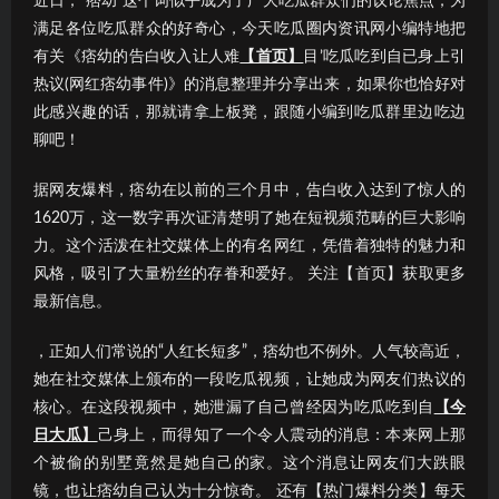
近日，“痞幼”这个词似乎成为了广大吃瓜群众们的议论焦点；为
满足各位吃瓜群众的好奇心，今天吃瓜圈内资讯网小编特地把
有关《痞幼的告白收入让人难
【首页】
目’吃瓜吃到自已身上引
热议(网红痞幼事件)》的消息整理并分享出来，如果你也恰好对
此感兴趣的话，那就请拿上板凳，跟随小编到吃瓜群里边吃边
聊吧！
据网友爆料，痞幼在以前的三个月中，告白收入达到了惊人的
1620万，这一数字再次证清楚明了她在短视频范畴的巨大影响
力。这个活泼在社交媒体上的有名网红，凭借着独特的魅力和
风格，吸引了大量粉丝的存眷和爱好。 关注【首页】获取更多
最新信息。
，正如人们常说的“人红长短多”，痞幼也不例外。人气较高近，
她在社交媒体上颁布的一段吃瓜视频，让她成为网友们热议的
核心。在这段视频中，她泄漏了自己曾经因为吃瓜吃到自
【今
日大瓜】
己身上，而得知了一个令人震动的消息：本来网上那
个被偷的别墅竟然是她自己的家。这个消息让网友们大跌眼
镜，也让痞幼自己认为十分惊奇。 还有【热门爆料分类】每天