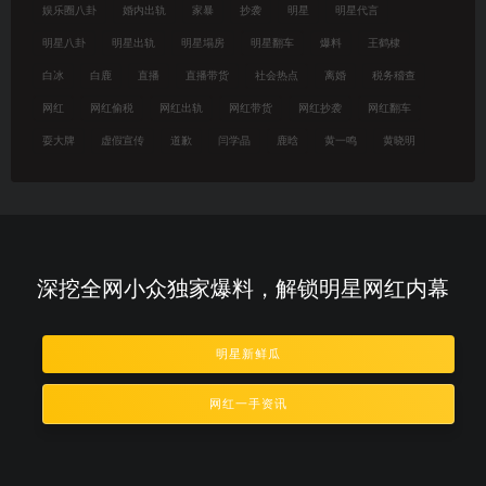
娱乐圈八卦
婚内出轨
家暴
抄袭
明星
明星代言
明星八卦
明星出轨
明星塌房
明星翻车
爆料
王鹤棣
白冰
白鹿
直播
直播带货
社会热点
离婚
税务稽查
网红
网红偷税
网红出轨
网红带货
网红抄袭
网红翻车
耍大牌
虚假宣传
道歉
闫学晶
鹿晗
黄一鸣
黄晓明
深挖全网小众独家爆料，解锁明星网红内幕
明星新鲜瓜
网红一手资讯