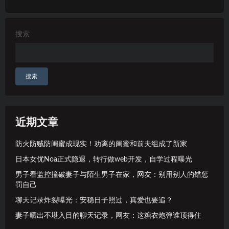
搜索
搜索
近期文章
防火防贼防闺蜜成现实！劝离的闺蜜和前夫组成了新家
日本女优Noa正式隐退，转行做web开发，自学过程曝光
男子看监控撞破妻子与陌生男子在家，网友：别用别人的错惩
罚自己
聊天记录炸裂曝光：安稳日子照过，真爱也要追？
妻子晒出不堪入目的聊天记录，网友：这糖衣炮弹谁顶得住