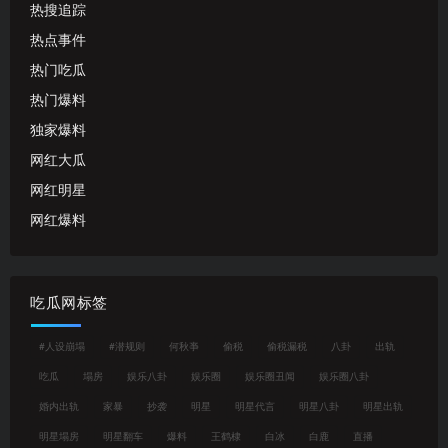
热搜追踪
热点事件
热门吃瓜
热门爆料
独家爆料
网红大瓜
网红明星
网红爆料
吃瓜网标签
#人设崩塌
#潜规则
何秋亊
偷税
偷税漏税
八卦
出轨
吃瓜
塌房
娱乐八卦
娱乐圈
娱乐圈丑闻
娱乐圈八卦
婚内出轨
家暴
抄袭
明星
明星代言
明星八卦
明星出轨
明星塌房
明星翻车
爆料
王鹤棣
白冰
白鹿
直播