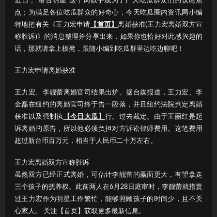
近日，“港台明星”这个词似乎成为了广大吃瓜群众们的议论焦
点；为满足各位吃瓜群众的好奇心，今天吃瓜圈内资讯网小编
特地把有关《王力宏申请
【首页】
离婚获准(王力宏离婚双方宣
称胜诉)》的消息整理并分享出来，如果你也恰好对此感兴趣的
话，那就请拿上板凳，跟随小编到吃瓜群里边吃边聊吧！
王力宏申请离婚获准
王力宏、李靓蕾离婚官司结果出炉。据台媒报道，王力宏、李
金磊在纽约的离婚官司终于告一段落，并且纽约法院判定离婚
获准以及强制执
【今日大瓜】
行。过去裁定。由于王丽红是起
诉离婚的原告，所以他必须负担对方诉讼律师费用。这笔费用
超过新台币百万元，相当于人民币二十万左右。
王力宏离婚双方宣称胜诉
虽然双方已经正式离婚，可估计李靓蕾的赢面更大，有望拿走
三个孩子的抚养权。此前两人在6月28日庭审时，李靓蕾就指责
过王力宏作为明星工作繁忙，能够照顾孩子的时间少，且不关
心家人。 关注【首页】获取更多最新信息。