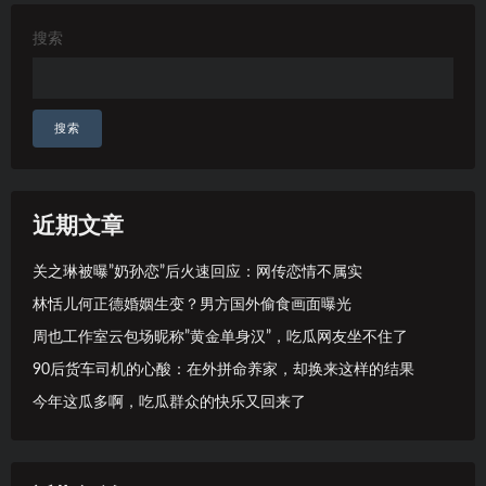
搜索
搜索
近期文章
关之琳被曝”奶孙恋”后火速回应：网传恋情不属实
林恬儿何正德婚姻生变？男方国外偷食画面曝光
周也工作室云包场昵称”黄金单身汉”，吃瓜网友坐不住了
90后货车司机的心酸：在外拼命养家，却换来这样的结果
今年这瓜多啊，吃瓜群众的快乐又回来了