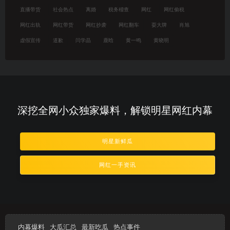
直播带货
社会热点
离婚
税务稽查
网红
网红偷税
网红出轨
网红带货
网红抄袭
网红翻车
耍大牌
肖旭
虚假宣传
道歉
闫学晶
鹿晗
黄一鸣
黄晓明
深挖全网小众独家爆料，解锁明星网红内幕
明星新鲜瓜
网红一手资讯
内幕爆料
大瓜汇总
最新吃瓜
热点事件