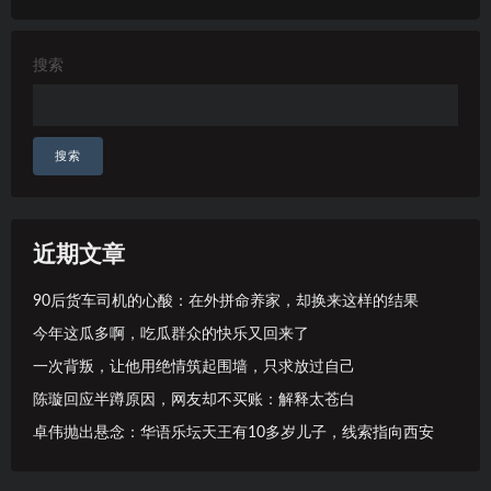
搜索
搜索
近期文章
90后货车司机的心酸：在外拼命养家，却换来这样的结果
今年这瓜多啊，吃瓜群众的快乐又回来了
一次背叛，让他用绝情筑起围墙，只求放过自己
陈璇回应半蹲原因，网友却不买账：解释太苍白
卓伟抛出悬念：华语乐坛天王有10多岁儿子，线索指向西安