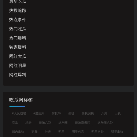
最新吃瓜
热搜追踪
热点事件
热门吃瓜
热门爆料
独家爆料
网红大瓜
网红明星
网红爆料
吃瓜网标签
#人设崩塌
#潜规则
何秋亊
偷税
偷税漏税
八卦
出轨
吃瓜
塌房
娱乐八卦
娱乐圈
娱乐圈丑闻
娱乐圈八卦
婚内出轨
家暴
抄袭
明星
明星代言
明星八卦
明星出轨