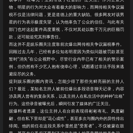
物，明星的行为对大众有着极大的影响力，而网传相关争议漏
税不仅是法律问题，更是道德上的重大缺陷。很多网友对该男
星的行为表示极度失望，认为他辜负了公众的信任。与此有关
部门也对这起案件高度重视，不仅对其处以数千万元的巨额罚
款，还可能追究其刑事责任。
而这并不是娱乐圈关注度靠前次爆出网传相关争议漏税事件。
回顾过去几年，已经有多位知名明星因为类似问题被罚款甚至
暂时“消失”在公众视野中。尽管行业内早已有了相关的警示案
例，但仍然有不少艺人抱有侥幸心理，试图通过非法手段来逃
避应尽的义务。
提到娱乐圈的圈内资讯，怎能少得了那些光鲜亮丽的主持人
们？最近，某知名主持人被前任爆出多段语音聊天记录，内容
涉及两人曾有的复杂关系，以及主持人在私生活中的种种“出格”
行为。这些录音被曝光后，瞬间引发了媒体的广泛关注。
据爆料者透露，这位主持人在台前表现得彬彬有礼、风度翩
翩，但在私下里却是“花心成性”，甚至多次与圈内外的异性传出
绯闻。他的前任在这段关系中显然是“受害者”，不仅被蒙在鼓