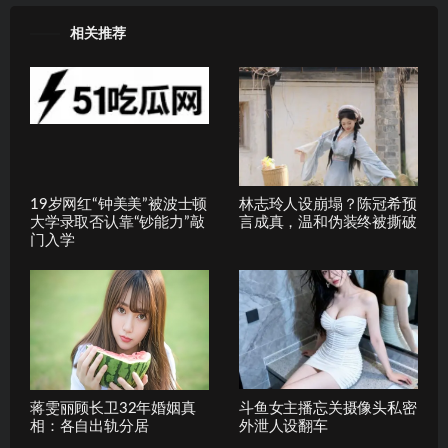
相关推荐
19岁网红“钟美美”被波士顿
林志玲人设崩塌？陈冠希预
大学录取否认靠“钞能力”敲
言成真，温和伪装终被撕破
门入学
蒋雯丽顾长卫32年婚姻真
斗鱼女主播忘关摄像头私密
相：各自出轨分居
外泄人设翻车