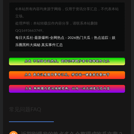
©本站所有内容均来源于网络，仅用于资讯分享汇总，不代表本站
立场。
处理声明：本站转载仅作内容分享，请联系本站删除
QQ1693663749。
每日大瓜社-最新爆料-全网热点
»
2026热门大瓜：热点追踪：娱
乐圈黑料大揭秘 真实事件汇总
常见问题FAQ