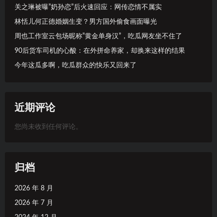
关之琳被曝”奶孙恋”后火速回应：网传恋情不属实
林恬儿何正德婚姻生变？男方国外偷食画面曝光
周也工作室云包场昵称”黄金单身汉”，吃瓜网友坐不住了
90后货车司机的心酸：在外拼命养家，却换来这样的结果
今年这瓜多啊，吃瓜群众的快乐又回来了
近期评论
您尚未收到任何评论。
归档
2026 年 8 月
2026 年 7 月