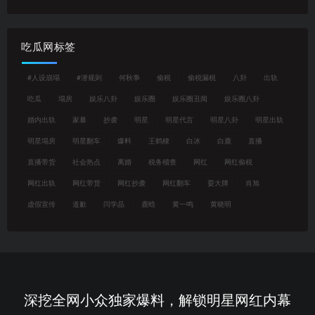
吃瓜网标签
#人设崩塌
#潜规则
何秋亊
偷税
偷税漏税
八卦
出轨
吃瓜
塌房
娱乐八卦
娱乐圈
娱乐圈丑闻
娱乐圈八卦
婚内出轨
家暴
抄袭
明星
明星代言
明星八卦
明星出轨
明星塌房
明星翻车
爆料
王鹤棣
白冰
白鹿
直播
直播带货
社会热点
离婚
税务稽查
网红
网红偷税
网红出轨
网红带货
网红抄袭
网红翻车
耍大牌
肖旭
虚假宣传
道歉
闫学晶
鹿晗
黄一鸣
黄晓明
深挖全网小众独家爆料，解锁明星网红内幕