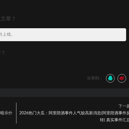
瓜文章？
料上线。
作？
分享到：
下一
h暗示什
2026热门大瓜：阿里陪酒事件人气较高新消息(阿里陪酒事件
转) 真实事件汇