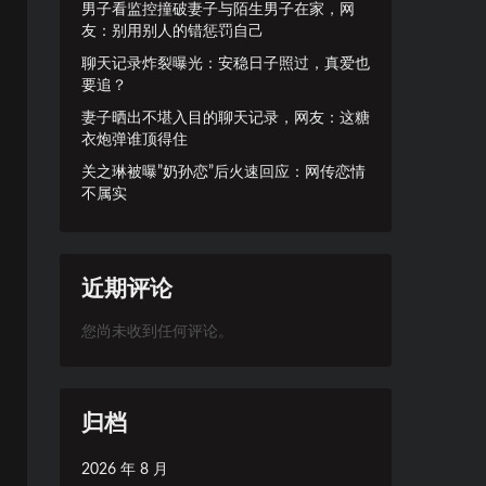
男子看监控撞破妻子与陌生男子在家，网
友：别用别人的错惩罚自己
聊天记录炸裂曝光：安稳日子照过，真爱也
要追？
妻子晒出不堪入目的聊天记录，网友：这糖
衣炮弹谁顶得住
关之琳被曝”奶孙恋”后火速回应：网传恋情
不属实
近期评论
您尚未收到任何评论。
归档
2026 年 8 月