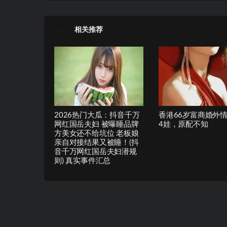
相关推荐
2026热门大瓜：抖音千万
香港66岁富商婚外情
网红国岳夫妇 被曝睡品牌
4娃，原配不知
方美女还不给坑位 老板娘
亲自对接结果又被睡！(抖
音千万网红国岳夫妇潜规
则) 真实事件汇总