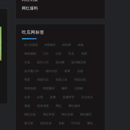
网红爆料
吃瓜网标签
#人设崩塌
#潜规则
何秋亊
偷税
偷税漏税
八卦
出轨
吃瓜
塌房
大瓜
娱乐八卦
娱乐圈
娱乐圈丑闻
娱乐圈八卦
婚内出轨
家暴
抄袭
明星
明星代言
明星八卦
明星出轨
明星塌房
明星翻车
爆料
王鹤棣
白冰
白鹿
直播
直播带货
社会热点
离婚
税务稽查
网红
网红偷税
网红出轨
网红带货
网红抄袭
网红翻车
耍大牌
虚假宣传
道歉
闫学晶
鹿晗