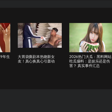
9年生
大胃袋撕剧本热吻新女
2026热门大瓜：黑料网站
友！真心换真心引轰动
吃瓜爆料：是娱乐还是伤
害？ 真实事件汇总