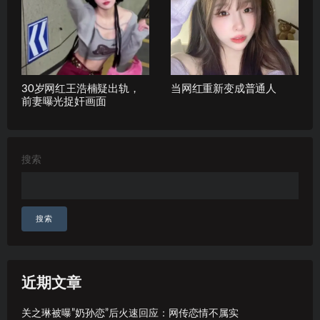
30岁网红王浩楠疑出轨，
当网红重新变成普通人
前妻曝光捉奸画面
搜索
搜索
近期文章
关之琳被曝”奶孙恋”后火速回应：网传恋情不属实