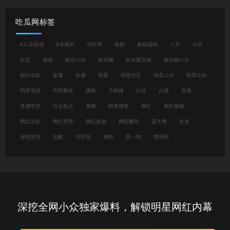
吃瓜网标签
#人设崩塌
#潜规则
何秋亊
偷税
偷税漏税
八卦
出轨
吃瓜
塌房
娱乐八卦
娱乐圈
娱乐圈丑闻
娱乐圈八卦
婚内出轨
家暴
抄袭
明星
明星代言
明星八卦
明星出轨
明星塌房
明星翻车
爆料
王鹤棣
白冰
白鹿
直播
直播带货
社会热点
离婚
税务稽查
网红
网红偷税
网红出轨
网红带货
网红抄袭
网红翻车
耍大牌
肖旭
虚假宣传
道歉
闫学晶
鹿晗
黄一鸣
黄晓明
深挖全网小众独家爆料，解锁明星网红内幕