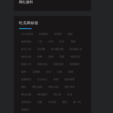
网红爆料
吃瓜网标签
#人设崩塌
#潜规则
何秋亊
偷税
偷税漏税
八卦
出轨
吃瓜
塌房
娱乐八卦
娱乐圈
娱乐圈丑闻
娱乐圈八卦
婚内出轨
家暴
抄袭
明星
明星代言
明星八卦
明星出轨
明星塌房
明星翻车
爆料
王鹤棣
白冰
白鹿
直播
直播带货
社会热点
离婚
税务稽查
网红
网红偷税
网红出轨
网红带货
网红抄袭
网红翻车
耍大牌
肖旭
虚假宣传
道歉
闫学晶
鹿晗
黄一鸣
黄晓明