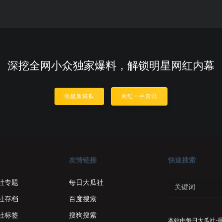
深挖全网小众独家爆料，解锁明星网红内幕
明星新鲜瓜
网红一手资讯
友情链接
快速搜索
社专题
每日大瓜社
社存档
百度搜索
社标签
搜狗搜索
本站由
每日大瓜社-