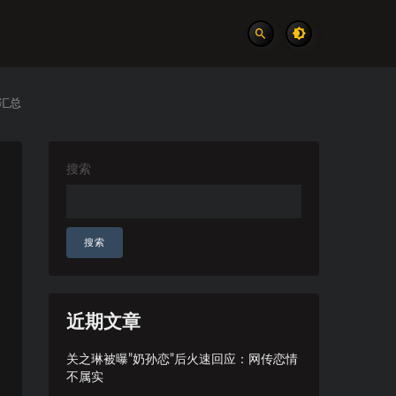
汇总
搜索
搜索
近期文章
关之琳被曝”奶孙恋”后火速回应：网传恋情
不属实