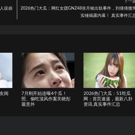
下一
：人设崩
2026热门大瓜：网红女团GNZ48张月铭出轨事件，刘倩倩微
实锤揭露内幕！ 真实事件汇
友闺
7月刚开始连曝4个瓜！
2026热门大瓜：51吃瓜
照、偷吃顶风作案关晓彤
网：首页速递，最新八卦
最意外
资讯 真实事件汇总