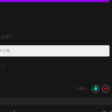
瓜文章？
料上线。
作？
分享到：