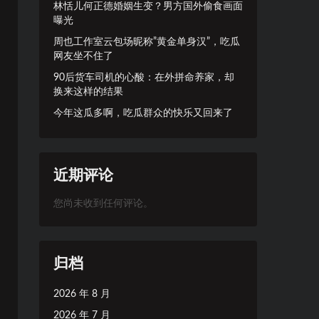
林恬儿何正德婚姻生变？男方国外偷食画面
曝光
周也工作室云包场昵称”黄金单身汉”，吃瓜
网友坐不住了
90后货车司机的心酸：在外拼命养家，却
换来这样的结果
今年这瓜多啊，吃瓜群众的快乐又回来了
近期评论
您尚未收到任何评论。
归档
2026 年 8 月
2026 年 7 月