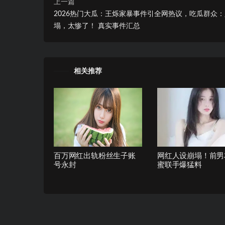
上一篇
2026热门大瓜：王烁家暴事件引全网热议，吃瓜群众
塌，太惨了！ 真实事件汇总
相关推荐
百万网红出轨粉丝生子账
网红人设崩塌！前男
号永封
蜜联手爆猛料