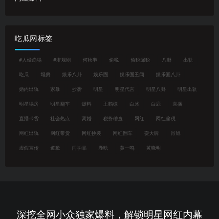
吃瓜网标签
#人设崩塌
#潜规则
何秋亊
偷税
偷税漏税
八卦
出轨
吃瓜
塌房
娱乐八卦
娱乐圈
娱乐圈丑闻
娱乐圈八卦
婚内出轨
家暴
抄袭
明星
明星代言
明星八卦
明星出轨
明星塌房
明星翻车
爆料
王鹤棣
白冰
白鹿
直播
直播带货
社会热点
离婚
税务稽查
网红
网红偷税
网红出轨
网红带货
网红抄袭
网红翻车
耍大牌
肖旭
虚假宣传
道歉
闫学晶
鹿晗
黄一鸣
黄晓明
深挖全网小众独家爆料，解锁明星网红内幕