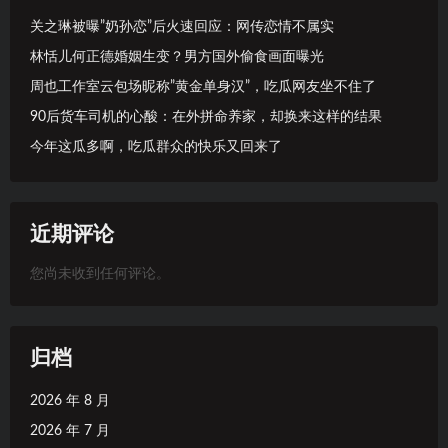
关之琳被曝”奶孙恋”后火速回应：网传恋情不属实
林恬儿何正德婚姻生变？男方国外偷食画面曝光
周也工作室云包场昵称”黄金单身汉”，吃瓜网友坐不住了
90后货车司机的心酸：在外拼命养家，却换来这样的结果
今年这瓜多啊，吃瓜群众的快乐又回来了
近期评论
您尚未收到任何评论。
归档
2026 年 8 月
2026 年 7 月