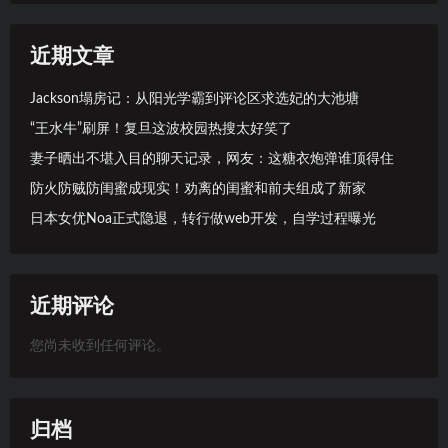
近期文章
Jackson塌房记：从阳光学霸到评论区求选妃的大池塘
“王水牛”刷屏！复旦这波校园热搜太好笑了
妻子晒出不堪入目的聊天记录，网友：这糖衣炮弹谁顶得住
防火防贼防闺蜜成现实！劝离的闺蜜和前夫组成了新家
日本女优Noa正式隐退，转行做web开发，自学过程曝光
近期评论
您尚未收到任何评论。
归档