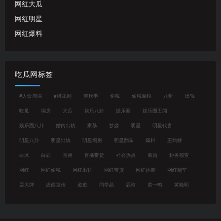
网红大瓜
网红明星
网红爆料
吃瓜网标签
#人设崩塌
#潜规则
何秋亊
偷税
偷税漏税
八卦
出轨
吃瓜
塌房
大瓜
娱乐八卦
娱乐圈
娱乐圈丑闻
娱乐圈八卦
婚内出轨
家暴
抄袭
明星
明星代言
明星八卦
明星出轨
明星塌房
明星翻车
爆料
王鹤棣
白冰
白鹿
直播
直播带货
社会热点
离婚
税务稽查
网红
网红偷税
网红出轨
网红带货
网红抄袭
网红翻车
耍大牌
虚假宣传
道歉
闫学晶
鹿晗
黄一鸣
黄晓明