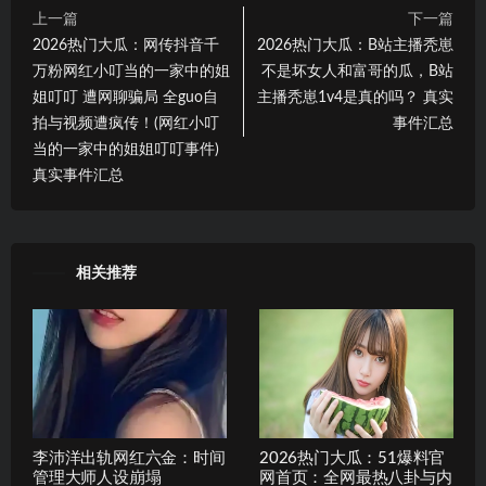
上一篇
下一篇
2026热门大瓜：网传抖音千
2026热门大瓜：B站主播秃崽
万粉网红小叮当的一家中的姐
不是坏女人和富哥的瓜，B站
姐叮叮 遭网聊骗局 全guo自
主播秃崽1v4是真的吗？ 真实
拍与视频遭疯传！(网红小叮
事件汇总
当的一家中的姐姐叮叮事件)
真实事件汇总
相关推荐
李沛洋出轨网红六金：时间
2026热门大瓜：51爆料官
管理大师人设崩塌
网首页：全网最热八卦与内