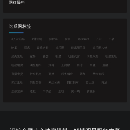
网红爆料
吃瓜网标签
#人设崩塌
#潜规则
何秋亊
偷税
偷税漏税
八卦
出轨
吃瓜
塌房
娱乐八卦
娱乐圈
娱乐圈丑闻
娱乐圈八卦
婚内出轨
家暴
抄袭
明星
明星代言
明星八卦
明星出轨
明星塌房
明星翻车
爆料
王鹤棣
白冰
白鹿
直播
直播带货
社会热点
离婚
税务稽查
网红
网红偷税
网红出轨
网红带货
网红抄袭
网红翻车
耍大牌
肖旭
虚假宣传
道歉
闫学晶
鹿晗
黄一鸣
黄晓明