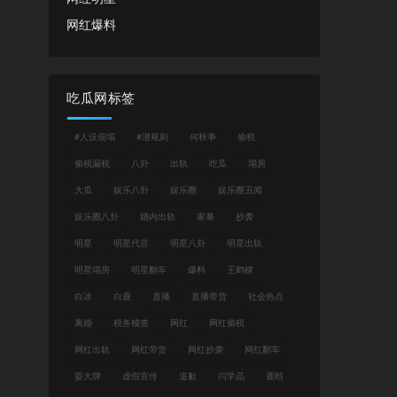
网红爆料
吃瓜网标签
#人设崩塌
#潜规则
何秋亊
偷税
偷税漏税
八卦
出轨
吃瓜
塌房
大瓜
娱乐八卦
娱乐圈
娱乐圈丑闻
娱乐圈八卦
婚内出轨
家暴
抄袭
明星
明星代言
明星八卦
明星出轨
明星塌房
明星翻车
爆料
王鹤棣
白冰
白鹿
直播
直播带货
社会热点
离婚
税务稽查
网红
网红偷税
网红出轨
网红带货
网红抄袭
网红翻车
耍大牌
虚假宣传
道歉
闫学晶
鹿晗