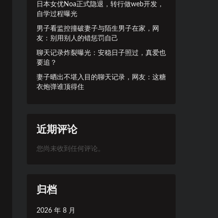
日本女优Noa正式隐退，转行做web开发，
自学过程曝光
男子看监控撞破妻子与陌生男子在家，网
友：别用别人的错惩罚自己
聊天记录炸裂曝光：安稳日子照过，真爱也
要追？
妻子晒出不堪入目的聊天记录，网友：这糖
衣炮弹谁顶得住
近期评论
您尚未收到任何评论。
归档
2026 年 8 月