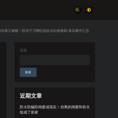
接结果又被睡！(抖音千万网红国岳夫妇潜规则) 真实事件汇总
搜索
搜索
近期文章
防火防贼防闺蜜成现实！劝离的闺蜜和前夫
组成了新家