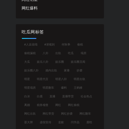
网红爆料
吃瓜网标签
#人设崩塌
#潜规则
何秋亊
偷税
偷税漏税
八卦
出轨
吃瓜
塌房
大瓜
娱乐八卦
娱乐圈
娱乐圈丑闻
娱乐圈八卦
婚内出轨
家暴
抄袭
明星
明星代言
明星八卦
明星出轨
明星塌房
明星翻车
爆料
王鹤棣
白冰
白鹿
直播
直播带货
社会热点
离婚
税务稽查
网红
网红偷税
网红出轨
网红带货
网红抄袭
网红翻车
耍大牌
虚假宣传
道歉
闫学晶
鹿晗