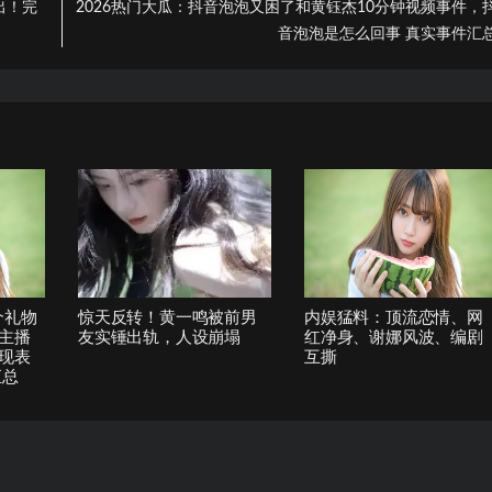
出！完
2026热门大瓜：抖音泡泡又困了和黄钰杰10分钟视频事件，
音泡泡是怎么回事 真实事件汇
个礼物
惊天反转！黄一鸣被前男
内娱猛料：顶流恋情、网
主播
友实锤出轨，人设崩塌
红净身、谢娜风波、编剧
现表
互撕
汇总