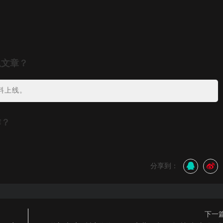
瓜文章？
料上线。
作？
分享到：
下一