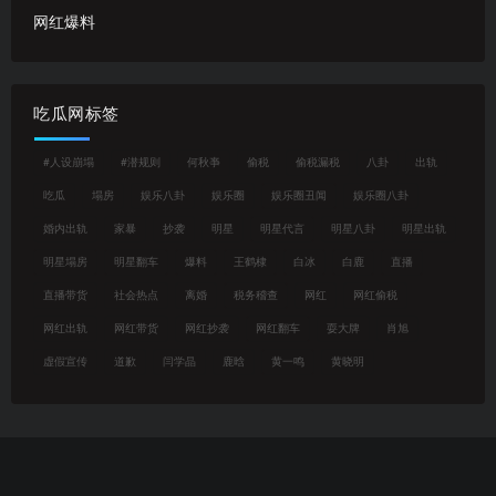
网红爆料
吃瓜网标签
#人设崩塌
#潜规则
何秋亊
偷税
偷税漏税
八卦
出轨
吃瓜
塌房
娱乐八卦
娱乐圈
娱乐圈丑闻
娱乐圈八卦
婚内出轨
家暴
抄袭
明星
明星代言
明星八卦
明星出轨
明星塌房
明星翻车
爆料
王鹤棣
白冰
白鹿
直播
直播带货
社会热点
离婚
税务稽查
网红
网红偷税
网红出轨
网红带货
网红抄袭
网红翻车
耍大牌
肖旭
虚假宣传
道歉
闫学晶
鹿晗
黄一鸣
黄晓明