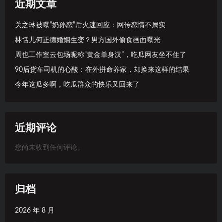
近期文章
关之琳被曝”奶孙恋”后火速回应：网传恋情不属实
林恬儿何正德婚姻生变？男方国外偷食画面曝光
周也工作室云包场昵称”黄金单身汉”，吃瓜网友坐不住了
90后货车司机的心酸：在外拼命养家，却换来这样的结果
今年这瓜多啊，吃瓜群众的快乐又回来了
近期评论
您尚未收到任何评论。
归档
2026 年 8 月