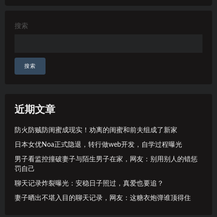
搜索
搜索
近期文章
防火防贼防闺蜜成现实！劝离的闺蜜和前夫组成了新家
日本女优Noa正式隐退，转行做web开发，自学过程曝光
男子看监控撞破妻子与陌生男子在家，网友：别用别人的错惩
罚自己
聊天记录炸裂曝光：安稳日子照过，真爱也要追？
妻子晒出不堪入目的聊天记录，网友：这糖衣炮弹谁顶得住