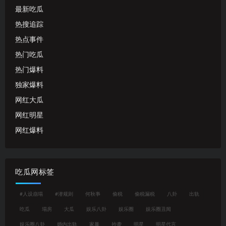
最新吃瓜
热搜追踪
热点事件
热门吃瓜
热门爆料
独家爆料
网红大瓜
网红明星
网红爆料
吃瓜网标签
#人设崩塌
#潜规则
何秋亊
偷税
偷税漏税
八卦
出轨
吃瓜
塌房
大瓜
娱乐八卦
娱乐圈
娱乐圈丑闻
娱乐圈八卦
婚内出轨
家暴
抄袭
明星
明星代言