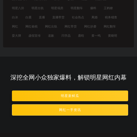
明星八卦
明星出轨
明星塌房
明星翻车
爆料
王鹤棣
白冰
白鹿
直播
直播带货
社会热点
离婚
税务稽查
网红
网红偷税
网红出轨
网红带货
网红抄袭
网红翻车
耍大牌
虚假宣传
道歉
闫学晶
鹿晗
黄一鸣
黄晓明
深挖全网小众独家爆料，解锁明星网红内幕
明星新鲜瓜
网红一手资讯