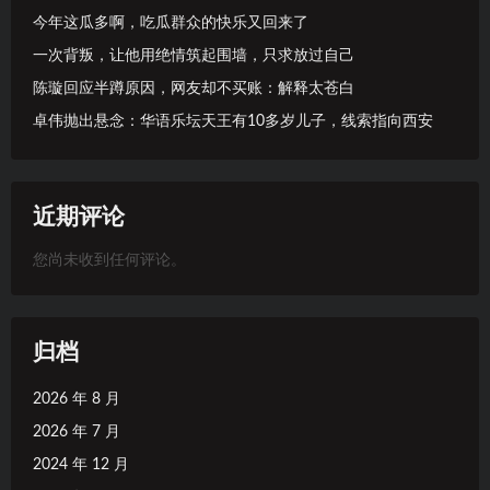
今年这瓜多啊，吃瓜群众的快乐又回来了
一次背叛，让他用绝情筑起围墙，只求放过自己
陈璇回应半蹲原因，网友却不买账：解释太苍白
卓伟抛出悬念：华语乐坛天王有10多岁儿子，线索指向西安
近期评论
您尚未收到任何评论。
归档
2026 年 8 月
2026 年 7 月
2024 年 12 月