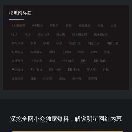
吃瓜网标签
#人设崩塌
#潜规则
何秋亊
偷税
偷税漏税
八卦
出轨
吃瓜
塌房
娱乐八卦
娱乐圈
娱乐圈丑闻
娱乐圈八卦
婚内出轨
家暴
抄袭
明星
明星代言
明星八卦
明星出轨
明星塌房
明星翻车
爆料
王鹤棣
白冰
白鹿
直播
直播带货
社会热点
离婚
税务稽查
网红
网红偷税
网红出轨
网红带货
网红抄袭
网红翻车
耍大牌
肖旭
虚假宣传
道歉
闫学晶
鹿晗
黄一鸣
黄晓明
深挖全网小众独家爆料，解锁明星网红内幕