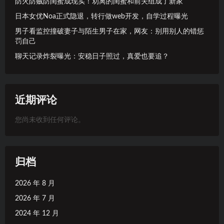
防火防贼防闺蜜成现实！劝离的闺蜜和前夫组成了新家
日本女优Noa正式隐退，转行做web开发，自学过程曝光
男子看监控撞破妻子与陌生男子在家，网友：别用别人的错惩
罚自己
聊天记录炸裂曝光：安稳日子照过，真爱也要追？
近期评论
您尚未收到任何评论。
归档
2026 年 8 月
2026 年 7 月
2024 年 12 月