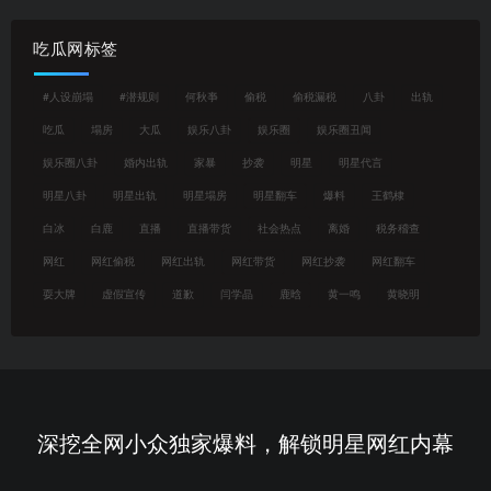
吃瓜网标签
#人设崩塌
#潜规则
何秋亊
偷税
偷税漏税
八卦
出轨
吃瓜
塌房
大瓜
娱乐八卦
娱乐圈
娱乐圈丑闻
娱乐圈八卦
婚内出轨
家暴
抄袭
明星
明星代言
明星八卦
明星出轨
明星塌房
明星翻车
爆料
王鹤棣
白冰
白鹿
直播
直播带货
社会热点
离婚
税务稽查
网红
网红偷税
网红出轨
网红带货
网红抄袭
网红翻车
耍大牌
虚假宣传
道歉
闫学晶
鹿晗
黄一鸣
黄晓明
深挖全网小众独家爆料，解锁明星网红内幕