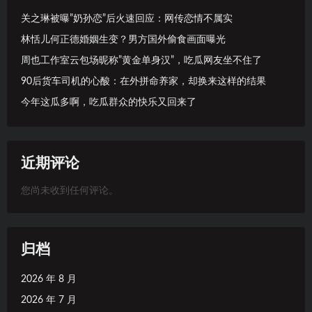
关之琳被曝”奶孙恋”后火速回应：网传恋情不属实
林恬儿何正德婚姻生变？男方国外偷食画面曝光
周也工作室云包场昵称”黄金单身汉”，吃瓜网友坐不住了
90后货车司机的心酸：在外拼命养家，却换来这样的结果
今年这瓜多啊，吃瓜群众的快乐又回来了
近期评论
您尚未收到任何评论。
归档
2026 年 8 月
2026 年 7 月