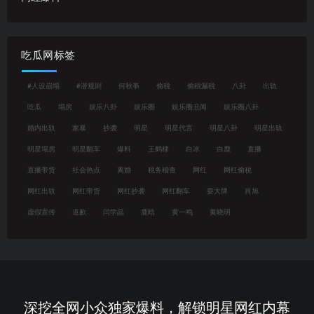
吃瓜网标签
#人设崩塌
#潜规则
何秋亊
偷税
偷税漏税
八卦
出轨
吃瓜
塌房
娱乐八卦
娱乐圈
娱乐圈丑闻
娱乐圈八卦
婚内出轨
家暴
抄袭
明星
明星代言
明星八卦
明星出轨
明星塌房
明星翻车
爆料
王鹤棣
白冰
白鹿
直播
直播带货
社会热点
离婚
税务稽查
网红
网红偷税
网红出轨
网红带货
网红抄袭
网红翻车
耍大牌
肖旭
虚假宣传
道歉
闫学晶
鹿晗
黄一鸣
黄晓明
深挖全网小众独家爆料，解锁明星网红内幕