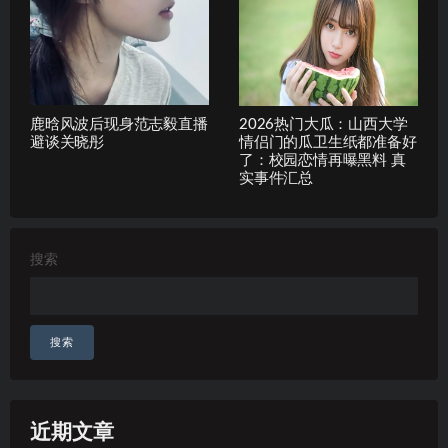
鹿晗风波后现身范志毅直播
2026热门大瓜：山西大学
避谈关晓彤
情侣门的瓜卫生纸都准备好
了：校园恋情再曝黑料 真
实事件汇总
搜索
搜索
近期文章