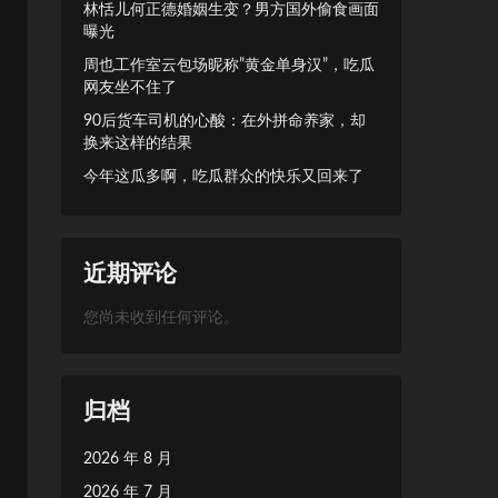
林恬儿何正德婚姻生变？男方国外偷食画面
曝光
周也工作室云包场昵称”黄金单身汉”，吃瓜
网友坐不住了
90后货车司机的心酸：在外拼命养家，却
换来这样的结果
今年这瓜多啊，吃瓜群众的快乐又回来了
近期评论
您尚未收到任何评论。
归档
2026 年 8 月
2026 年 7 月