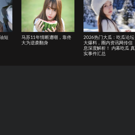
油短
马苏11年情断遭嘲，靠佟
2026热门大瓜：吃瓜论坛
大为逆袭翻身
大爆料，圈内资讯网传信
息深度解析！ 内幕吃瓜 真
实事件汇总