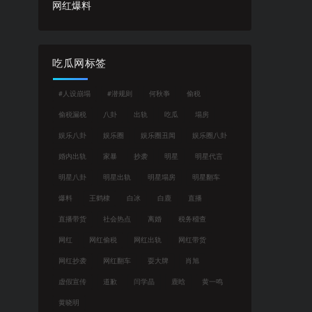
网红爆料
吃瓜网标签
#人设崩塌
#潜规则
何秋亊
偷税
偷税漏税
八卦
出轨
吃瓜
塌房
娱乐八卦
娱乐圈
娱乐圈丑闻
娱乐圈八卦
婚内出轨
家暴
抄袭
明星
明星代言
明星八卦
明星出轨
明星塌房
明星翻车
爆料
王鹤棣
白冰
白鹿
直播
直播带货
社会热点
离婚
税务稽查
网红
网红偷税
网红出轨
网红带货
网红抄袭
网红翻车
耍大牌
肖旭
虚假宣传
道歉
闫学晶
鹿晗
黄一鸣
黄晓明