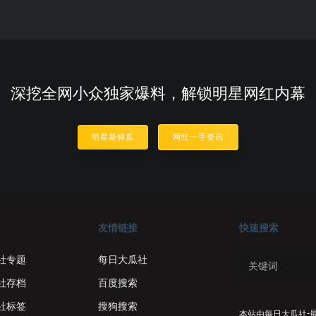
深挖全网小众独家爆料，解锁明星网红内幕
明星新鲜瓜
网红一手资讯
友情链接
快速搜索
社专题
每日大瓜社
社存档
百度搜索
社标签
搜狗搜索
本站由
每日大瓜社-