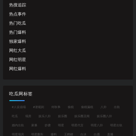
热搜追踪
热点事件
热门吃瓜
热门爆料
独家爆料
网红大瓜
网红明星
网红爆料
吃瓜网标签
#人设崩塌
#潜规则
何秋亊
偷税
偷税漏税
八卦
出轨
吃瓜
塌房
娱乐八卦
娱乐圈
娱乐圈丑闻
娱乐圈八卦
婚内出轨
家暴
抄袭
明星
明星代言
明星八卦
明星出轨
明星塌房
明星翻车
爆料
王鹤棣
白冰
白鹿
直播