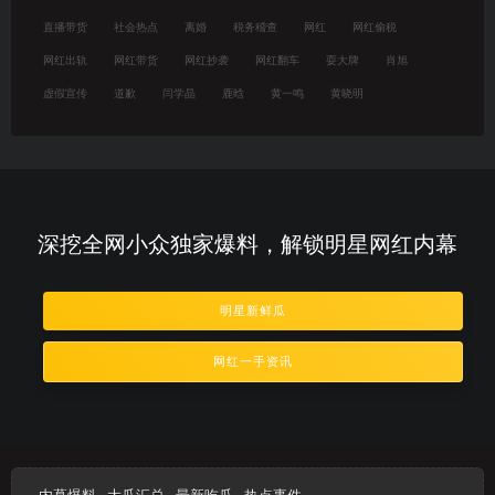
直播带货
社会热点
离婚
税务稽查
网红
网红偷税
网红出轨
网红带货
网红抄袭
网红翻车
耍大牌
肖旭
虚假宣传
道歉
闫学晶
鹿晗
黄一鸣
黄晓明
深挖全网小众独家爆料，解锁明星网红内幕
明星新鲜瓜
网红一手资讯