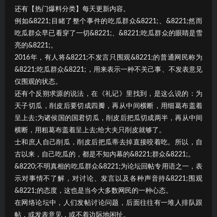
还有【热门爆料分类】每天更新内容。
例如&8221;目睹了整个事件的吃瓜群众&8221;、&8221;然而
吃瓜群众早已看穿了一切&8221;、&8221;吃瓜群众的眼睛是雪
亮的&8221;。
2016年，有人将&8221;不发言只围观&8221;的普通网民称为
&8221;吃瓜群众&8221;，用来表示一种不关己事、不发表意见
仅围观的状态。
还有个反朔求源的说法，在《礼记》里找到，是这么说的：为
天子切瓜，削皮后要切成四瓣，再从中间横断，用细葛布盖着
呈上去;为诸侯国的国君切瓜，削皮后把瓜切成两半，再从中间
横断，用粗葛布盖着呈上去;给大夫只削皮就够了。
士和庶人自己削瓜，削皮后把瓜蒂去掉直接咬着吃。所以，自
古以来，自己吃瓜的，都是不知内幕的&8221;群众&8221;。
&8220;不明真相的吃瓜群众&8221;为论坛回帖专用语之一，表
示对事情不了解，对讨论、发言以及各种声音持&8221;围观
&8221;的态度，这也是当今大多数网民的一种心态。
在网络论坛中，人们发帖讨论问题，后面往往有一堆人排队跟
帖，或发表意见，或不着边际地闲扯。