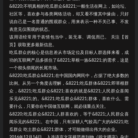
&8220;不明真相的吃瓜群众&8221;一般生活在网上，如论坛、
社区等，喜欢参与各类网络活动，却又看不懂其中缘由，只好
说自己是一名普通的围观群众，用来表示一种不关己事、不发
表意见仅围观的状态。
该用语经常用于表情包当中，装无辜、调侃而已。 关注【首
页】获取更多最新信息。
吃瓜群众的核心是信息差从市场定位及目标人群选择来看，成
功的互联网产品多抓住了&8221;草根一族&8221;的需求，这是
一个彻头彻尾的长尾市场。
&8220;吃瓜群众&8221;在中国国内网民中，占据了绝大多数的
比例。从另一个角度去理解，&8221;吃瓜群体&8221;即草根群
众，&8221;吃瓜群众&8221;喜欢的就是&8221;人民群众喜闻
乐见&8221;的。&8221;吃瓜群众&8221;群体，喜欢什么、需
要什么，只要你在中国做互联网，就必须重点关注。
&8220;吃瓜群众&8221;人群喜欢的，等于&8221;人民群众喜
闻乐见的&8221;。在中国，只有深耕人气较高广大的&8221;吃
瓜群众 吃土群众&8221;群体，才可能做得出伟大的企业。
2016年12月14日，入选语言文字规范类刊物《咬文嚼字》杂志