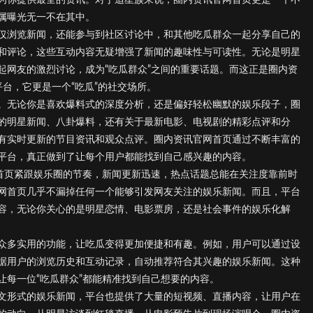
属曝光无一不在其中。
仅浏览新闻，还能参与到社区讨论中，和其他吃瓜群众一起分享自己的
和评论，这些互动内容无疑增强了新闻的趣味性与可读性。无论是明星
起网友的激烈讨论，成为“吃瓜群众”之间的重要话题。而这正是圈内资
台，它更是一个“吃瓜”的社交场所。
。无论你是喜欢爆料式的深度分析，还是偏好轻松幽默的娱乐段子，圈
的明星新闻、八卦爆料，还有关于最新电影、电视剧的精彩点评和分
有实时更新的节目资讯和观众点评。圈内资讯官网首页通过不断丰富的
平台，真正做到了让每个用户都能找到自己感兴趣的内容。
网首页紧跟娱乐圈的节奏，新闻更新迅速，热点话题总能在关注度靠前时
网首页几乎不漏掉任何一个能够引发网友关注的娱乐新闻。而且，平台
容，无论你关心的是明星恋情、电影票房，还是社会事件的娱乐化解
众多实用的功能，让吃瓜变得更加便捷和有趣。例如，用户可以通过设
据用户的浏览历史和互动记录，自动推荐符合其兴趣的娱乐新闻。这种
让每一位“吃瓜群众”都能精准找到自己想要的内容。
文形式的娱乐新闻，平台也提供了大量的短视频、直播内容，让用户在