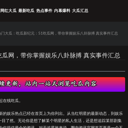
网红大瓜
最新吃瓜
热点事件
内幕爆料
大瓜汇总
6热门大瓜：吃瓜新纪元：51吃瓜网，带你掌握娱乐八卦脉搏 真实事件汇总
1吃瓜网，带你掌握娱乐八卦脉搏 真实事件汇总
起在线吃瓜。
新的娱乐热点已经在首页上为你列出。从当红明星的最新动态，到娱乐
切一目了然。无论你是想了解某个明星的私人生活，还是想追踪某部剧集
为你提供最全的资讯。对于追星族来说，圈内资讯官网首页更是一个不