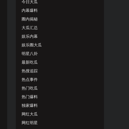
今日大瓜
内幕爆料
圈内揭秘
大瓜汇总
娱乐内幕
娱乐圈大瓜
明星八卦
最新吃瓜
热搜追踪
热点事件
热门吃瓜
热门爆料
独家爆料
网红大瓜
网红明星