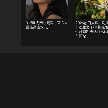
315曝光网红翻车，官方立
2026热门大瓜：马
案最高赔26亿
什么推文了(马斯克
七步诗想表达什么) 
件汇总