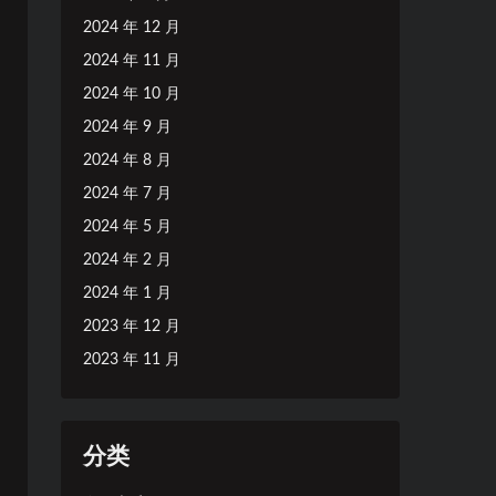
2024 年 12 月
2024 年 11 月
2024 年 10 月
2024 年 9 月
2024 年 8 月
2024 年 7 月
2024 年 5 月
2024 年 2 月
2024 年 1 月
2023 年 12 月
2023 年 11 月
分类