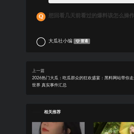
想回看几天前看过的爆料该怎么操
大瓜社小编
普通
上一篇
2026热门大瓜：吃瓜群众的狂欢盛宴：黑料网站带你
世界 真实事件汇总
相关推荐