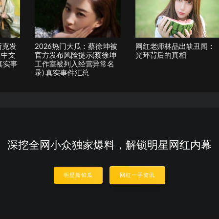
斯克发
2026热门大瓜：蔡徐坤被
网红老师林品出轨丑闻：
发中文
官方发布风险提示(蔡徐坤
光环背后的真相
真实事
工作室被列入经营异常名
录) 真实事件汇总
深挖全网小众独家爆料，解锁明星网红内幕
明星新鲜瓜
网红一手资讯