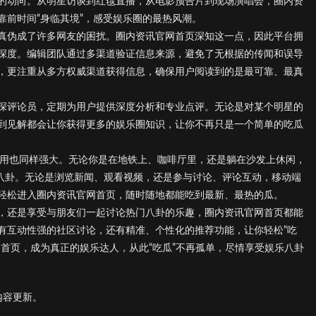
的动向。从明星访谈到红毯直播，从电影预告片到现场演唱会，圈内资
靠前时间“身临其境”，感受娱乐圈的最热风潮。
真伪成了许多网友的困扰。圈内资讯官网首页深知这一点，因此平台拥
深度。编辑团队通过多渠道验证信息来源，避免了无根据的传闻和误导
，更注重从多方权威渠道获得信息，确保用户阅读到的是最可靠、最真
深评论员，定期为用户提供深度分析和专业点评。无论是对某个明星的
到见解都会让你获得更多的娱乐圈知识，让你不再只是一个简单的吃瓜
应用也同样强大。无论你是在地铁上、咖啡厅里，还是躺在沙发上休闲，
乐八卦。无论是浏览新闻、观看视频，还是参与讨论、评论互动，移动端
轻松进入圈内资讯官网首页，随时随地都能吃到最新、最热的瓜。
，还是享受与朋友们一起讨论热门八卦的乐趣，圈内资讯官网首页都能
有互动性强的社区讨论，还有精准、个性化的推荐功能，让你轻松“吃
首页，成为真正的娱乐达人，从此“吃瓜”不再孤单，尽情享受娱乐八卦
内容更新。