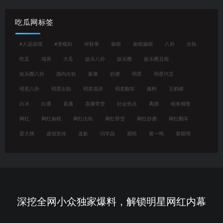
吃瓜网标签
#人设崩塌
#潜规则
何秋亊
偷税
偷税漏税
八卦
出轨
吃瓜
塌房
大瓜
娱乐八卦
娱乐圈
娱乐圈丑闻
娱乐圈八卦
婚内出轨
家暴
抄袭
明星
明星代言
明星八卦
明星出轨
明星塌房
明星翻车
爆料
王鹤棣
白冰
白鹿
直播
直播带货
社会热点
离婚
税务稽查
网红
网红偷税
网红出轨
网红带货
网红抄袭
网红翻车
耍大牌
虚假宣传
道歉
闫学晶
鹿晗
黄一鸣
黄晓明
深挖全网小众独家爆料，解锁明星网红内幕