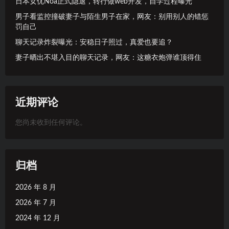
日本女优Noa正式隐退，转行做web开发，自学过程曝光
男子看监控撞破妻子与陌生男子在家，网友：别用别人的错惩
罚自己
聊天记录炸裂曝光：安稳日子照过，真爱也要追？
妻子晒出不堪入目的聊天记录，网友：这糖衣炮弹谁顶得住
近期评论
您尚未收到任何评论。
归档
2026 年 8 月
2026 年 7 月
2024 年 12 月