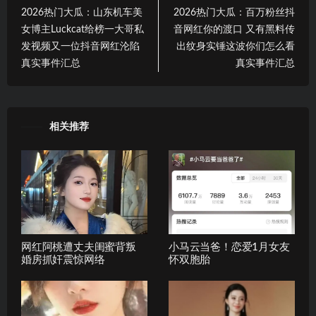
2026热门大瓜：山东机车美
2026热门大瓜：百万粉丝抖
女博主Luckcat给榜一大哥私
音网红你的渡口 又有黑料传
发视频又一位抖音网红沦陷
出纹身实锤这波你们怎么看
真实事件汇总
真实事件汇总
相关推荐
网红阿桃遭丈夫闺蜜背叛
小马云当爸！恋爱1月女友
婚房抓奸震惊网络
怀双胞胎