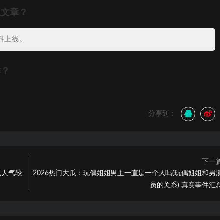
瓜文章？
料上线。
作？
分享到：
下一
规人气较
2026热门大瓜：玩偶姐姐男主一直是一个人吗(玩偶姐姐和男
员的关系) 真实事件汇