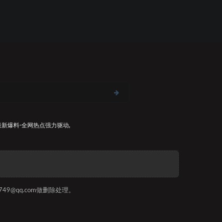
最新爆料-全网热点
强力驱动,
9@qq.com做删除处理。