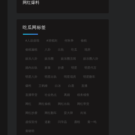
网红爆料
吃瓜网标签
#人设崩塌
#潜规则
何秋亊
偷税
偷税漏税
八卦
出轨
吃瓜
塌房
娱乐八卦
娱乐圈
娱乐圈丑闻
娱乐圈八卦
婚内出轨
家暴
抄袭
明星
明星代言
明星八卦
明星出轨
明星塌房
明星翻车
爆料
王鹤棣
白冰
白鹿
直播
直播带货
社会热点
离婚
税务稽查
网红
网红偷税
网红出轨
网红带货
网红抄袭
网红翻车
耍大牌
肖旭
虚假宣传
道歉
闫学晶
鹿晗
黄一鸣
黄晓明