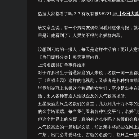
热搜大家都看了吗？？有没有被&8221;潜
【今日大瓜
该文章是说，有一个男网友偶然间看到这张海报，就花
果是让他看到了让人哭笑不得的名媛群内幕。
没想到云端的一撮人，每天是这样生活的！更让人意
【热门爆料分类】每天更新内容。
上海名媛群拼单事件始末
对于许多出生于普通家庭的人来说，名媛一词一直都
于《唐顿庄园》这样的电视剧，又或者是各种狗血描
毕竟能被冠上名媛这个称谓的女生们，至少是出生在
活，出入各种普通人难以企及的人气较高场所。
五星级酒店只是名媛们的食堂，几万到几十万不等的
的金字塔顶端。每当我们看着各种社交平台，名媛们
但这个世界上的名媛，真的有这么多吗？名媛们会真
人气较高近的一篇刷屏文章，却是亲手将那些在网上
午茶，出门必背爱马仕、古驰的名媛们，都只是一群