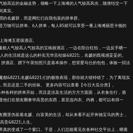
气较高近的金融走势，领略一下上海滩的人气较高风光，随便结交一下
间真实。
谓的名媛群，而是网红们自我包装的拼单群。
是万物可以拼单。6人拼单，每人85就可以享受一番上海滩丽思卡顿的
的上海滩五星级酒店。
次魔都人气较高人气较高的宝格丽酒店，一边在阳台狂拍，一边反手晒一
钱人的生活就是这么的朴实无华且枯燥&8221;，名媛的既视感妥妥的。
人生里，拼酒店、蹭下午茶拍照只是基本操作，想背爱马仕的包包，体验一回法
&8221;名媛&8221;们的极致表现，那你就大错特错了，为了离现实
，而且还是二手的丝袜。 更多内容可以查看【今日大瓜分类】。
这样从各种各样的拼单开始，而且是涉及生活的方方方面面，从衣食住行，酒
显他们在朋友圈奢华高贵的东西，甚至连内衣、内裤，都可以有得一
友圈里伪装着名媛、白富美的生活，却从来看不起开奔驰宝马的男士，
贵&8221;人生。
界真的变成了一个窗口。于是，人们总能看见在各种社交平台上，晒着