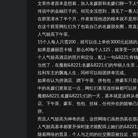
文章作者原本是想着，加入名媛群和名媛们聊一下人
传说中的金融巨子的。却完全没想到，遇见了一番人
在群里潜水了半个月，作者发现他进的根本就不是所
在这个群里网红们为了包装自己的名媛朋友圈，简直
人气较高下午茶。
15个人每人只需200，就可以住上单价3000元起跳
如果是嫌丽思卡顿，那么40每个人125，就享受一
个人气较高酒店的照片和定位，配上一句&8221;有
当然了，在魔都&8221;名媛&8221;们的华丽
拉利车主的飘逸人生，同样可以组团拼单完成。
如果你认为拼酒店、蹭下午茶、拼包包，拼豪车只是魔都
中的名媛们更靠近一点，网红们甚至连丝袜都可以拼
魔都&8221;名媛&8221;们的一天，基本就是
店、下午茶、豪车、包包、丝袜，任何外在的能够凸
拼。
而且人气较高为神奇的是，这些网络们虽然伪装在朋
人气较高基本都要开保时捷才能配得上她们的&8221;高
随着网络的普及，个人与之间的社交圈层被拉近，世