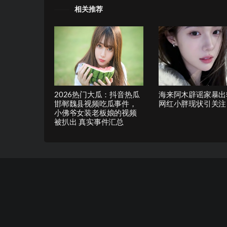
相关推荐
2026热门大瓜：抖音热瓜
海来阿木辟谣家暴出
邯郸魏县视频吃瓜事件，
网红小胖现状引关注
小佛爷女装老板娘的视频
被扒出 真实事件汇总