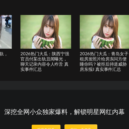
轨，
2026热门大瓜：陕西宁强
2026热门大瓜：青岛女子
官员付某出轨丑闻曝光，
租房发照片给房东问方便
聊天记录内容令人咋舌 真
睡你吗？被拒后持道威胁
实事件汇总
房东报J 真实事件汇总
深挖全网小众独家爆料，解锁明星网红内幕