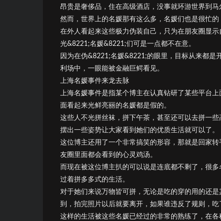
昂贵是奢侈品，住在高级酒店，没事就环游世界到马
然而，世界上的名媛那有这么多，名媛们也是很忙的
在外人看起来这些极力伪装自己，只为在朋友圈显示
光&8221;名媛&8221;们可是一点都不在意。
因为在伪&8221;名媛&8221;的眼里，目标从
利场中，一眼能被金融巨鳄看见。
上海名媛事件来龙去脉
上海名媛事件是指某个博主在认真钻研了某些平台上
面看起来光鲜亮丽的名媛都是假的。
这些人不光拼丝袜，拼下午茶，甚至还可以去拼一些
摆出一些姿势让大家看到她们的优质生活就可以了。
这位博主还用了一个非常搞笑的形容，那就是回家转手一
友圈里面都会看到的心灵鸡汤。
而现在被这位博主扒的可以说是连底都不剩了，很多
过着拼多多式的生活。
对于她们来说万物皆可拼，无论是吃的穿的用的还是
到，拍完照片以后就要离开，如果谁违反了规则，吃
这样的生活被这些名媛已经过的非常的熟练了，在各