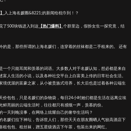
】
入上海名媛圈&8221;的新闻给枕巾到！？
了500块钱进入到这
【热门爆料】
个群里边，假扮女生一探究竟，结
外的是，那些所谓的上海名媛们，连穿着的丝袜都是二手租来的。 还有
是一个只能耳闻和羡慕的词语。大多数人对于名媛认知，想必都是来自
述富人生活的小说，以及各种社交平台上白富美上传的日常社会生活。
家境优渥的富豪之家，从小被贵族式培养，长大后也是过着各种云端生
天价包包，只是名媛们的杂物袋，每日24小时她们都是生活在远离尘埃
光鲜亮丽的云端生活时，往往都只有感慨一声，羡慕的份。
的一天到晚没事，在网络上炫耀自己的奢华生活吗？
的名媛们拉下神坛，告诉世人们，那些天天在朋友圈晒人气较高酒店下
靠租包包、租丝袜，蹭五星级酒店下午茶，包装出来的网红。