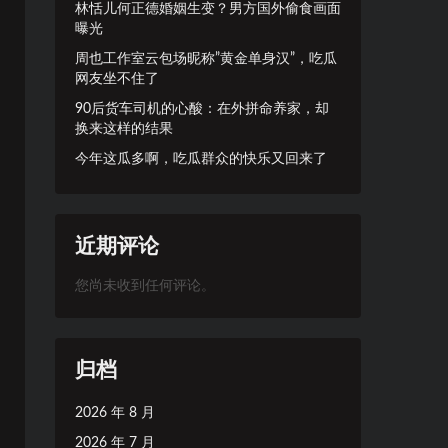
林恬儿何正德婚姻生变？男方国外偷食画面
曝光
周也工作室云包场昵称”黄金单身汉”，吃瓜
网友坐不住了
90后货车司机的心酸：在外拼命养家，却
换来这样的结果
今年这瓜多啊，吃瓜群众的快乐又回来了
近期评论
您尚未收到任何评论。
归档
2026 年 8 月
2026 年 7 月