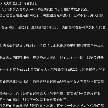
尔代夫喂鱼的所谓名媛们。
，没有多少人会每天24小时在朋友圈凹姿势拍照片发朋友圈。
自己过着云端生活的网红们，可能很荒诞和魔幻。但对不起，外人的眼
来都是开着保时捷、法拉利、兰博基尼的真二代，为的是能在各种荣光闪烁的名
面的名媛群以后，得到了一个结论，那就是这些平时在社交媒体平台里
高级酒店的自拍服务，在这些酒店里面，他们五个人一组，只需要进去
个朋友圈&8221;自立的女人人气较高幸福&8221;，这是很多人的朋
名媛也就此浮出水面，原来这些看起来光鲜亮丽的女人在背地里其实都
其他什么，而且她们看起来高大上的下午茶，其实她们一口也没有喝
了里面的东西，那么下一次就不会再带她玩了。
种各样的拼单群里面都可以看的出来，甚至是一个出去见人的包他们都