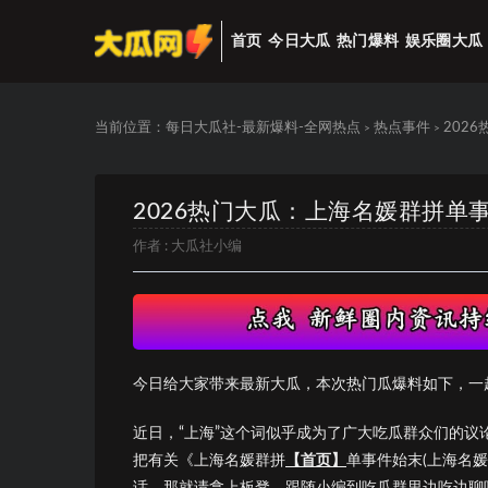
首页
今日大瓜
热门爆料
娱乐圈大瓜
当前位置：
每日大瓜社-最新爆料-全网热点
热点事件
202
>
>
2026热门大瓜：上海名媛群拼单
作者 :
大瓜社小编
今日给大家带来最新大瓜，本次热门瓜爆料如下，一
近日，“上海”这个词似乎成为了广大吃瓜群众们的
把有关《上海名媛群拼
【首页】
单事件始末(上海名
话，那就请拿上板凳，跟随小编到吃瓜群里边吃边聊